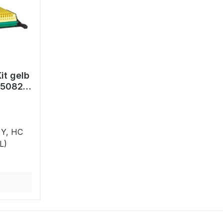
it gelb
5082L)
L
 Y, HC
L)