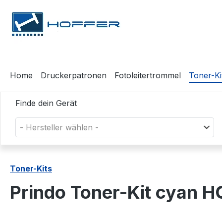
m Hauptinhalt springen
Zur Suche springen
Zur Hauptnavigation springen
Home
Druckerpatronen
Fotoleitertrommel
Toner-Ki
Finde dein Gerät
- Hersteller wählen -
Toner-Kits
Prindo Toner-Kit cyan 