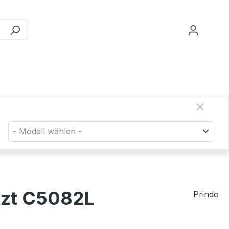
- Modell wählen -
tzt C5082L
Prindo