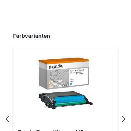
Produktgalerie überspringen
Farbvarianten