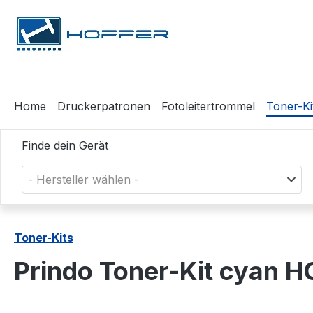
m Hauptinhalt springen
Zur Suche springen
Zur Hauptnavigation springen
Home
Druckerpatronen
Fotoleitertrommel
Toner-Ki
Finde dein Gerät
- Hersteller wählen -
Toner-Kits
Prindo Toner-Kit cyan 