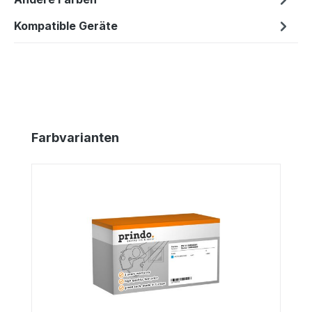
Kompatible Geräte
Produktgalerie überspringen
Farbvarianten