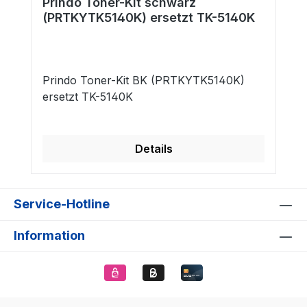
Prindo Toner-Kit schwarz
(PRTKYTK5140K) ersetzt TK-5140K
Prindo Toner-Kit BK (PRTKYTK5140K)
ersetzt TK-5140K
Details
Service-Hotline
Information