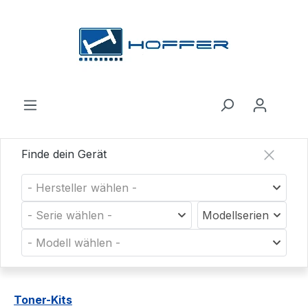
Zum Hauptinhalt springen
Finde dein Gerät
- Hersteller wählen -
- Serie wählen -
Modellserien
- Modell wählen -
Toner-Kits