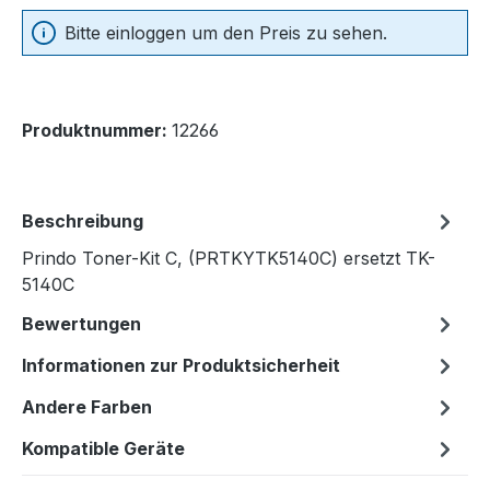
Bitte einloggen um den Preis zu sehen.
Produktnummer:
12266
Beschreibung
Prindo Toner-Kit C, (PRTKYTK5140C) ersetzt TK-
5140C
Bewertungen
Informationen zur Produktsicherheit
Andere Farben
Kompatible Geräte