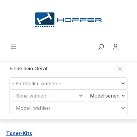
Zum Hauptinhalt springen
Finde dein Gerät
- Hersteller wählen -
- Serie wählen -
Modellserien
- Modell wählen -
Toner-Kits