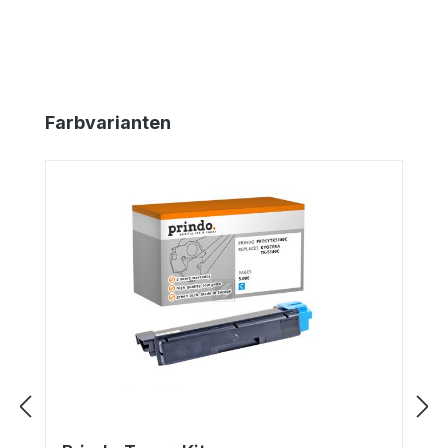
Produktgalerie überspringen
Farbvarianten