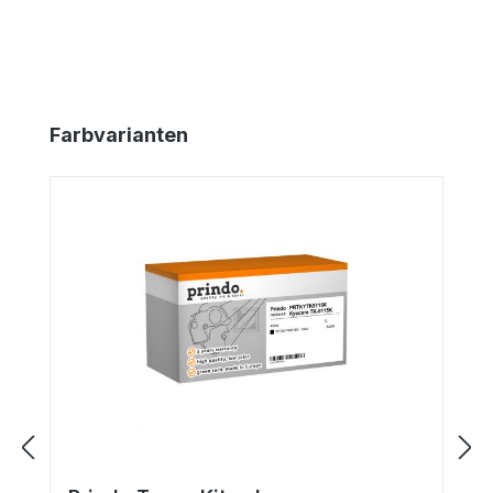
Produktgalerie überspringen
Farbvarianten