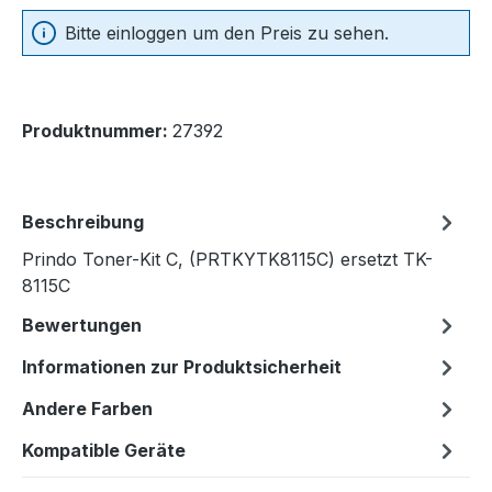
Bitte einloggen um den Preis zu sehen.
Produktnummer:
27392
Beschreibung
Prindo Toner-Kit C, (PRTKYTK8115C) ersetzt TK-
8115C
Bewertungen
Informationen zur Produktsicherheit
Andere Farben
Kompatible Geräte