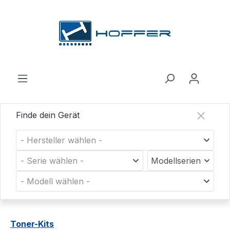
Zum Hauptinhalt springen
Finde dein Gerät
- Hersteller wählen -
- Serie wählen -
Modellserien
- Modell wählen -
Toner-Kits