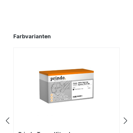
Produktgalerie überspringen
Farbvarianten