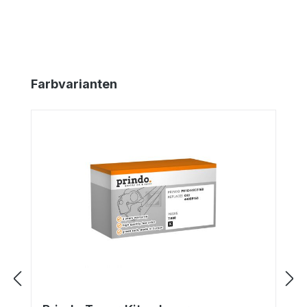
Produktgalerie überspringen
Farbvarianten