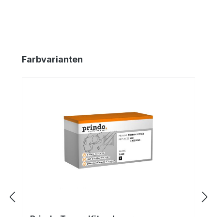
Produktgalerie überspringen
Farbvarianten