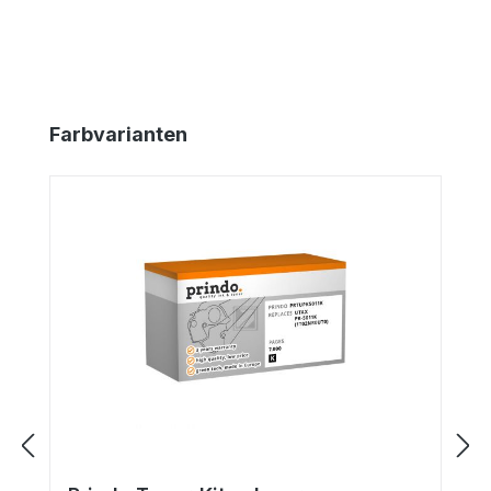
Produktgalerie überspringen
Farbvarianten