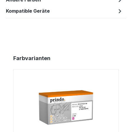
Kompatible Geräte
Produktgalerie überspringen
Farbvarianten