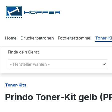
m Hauptinhalt springen
Zur Suche springen
Zur Hauptnavigation springen
Home
Druckerpatronen
Fotoleitertrommel
Toner-Ki
Finde dein Gerät
- Hersteller wählen -
Toner-Kits
Prindo Toner-Kit gelb 