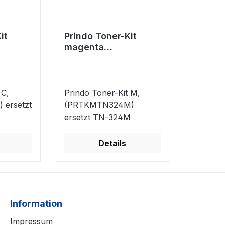
it
Prindo Toner-Kit
magenta
C)
(PRTKMTN324M)
4C
ersetzt TN-324M
 C,
Prindo Toner-Kit M,
ersetzt
(PRTKMTN324M)
ersetzt TN-324M
Details
Information
Impressum