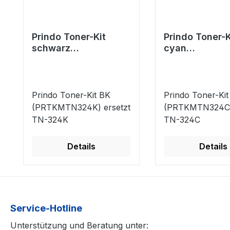
Prindo Toner-Kit
Prindo Toner-K
schwarz
cyan
(PRTKMTN324K)
(PRTKMTN324
ersetzt TN-324K
ersetzt TN-32
Prindo Toner-Kit BK
Prindo Toner-Kit
(PRTKMTN324K) ersetzt
(PRTKMTN324C) 
TN-324K
TN-324C
Details
Details
Service-Hotline
Unterstützung und Beratung unter: