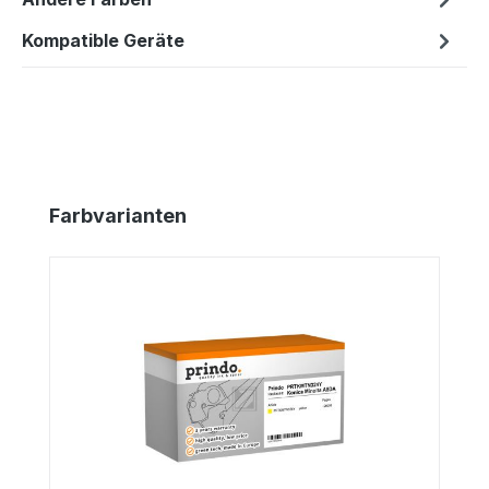
Kompatible Geräte
Produktgalerie überspringen
Farbvarianten