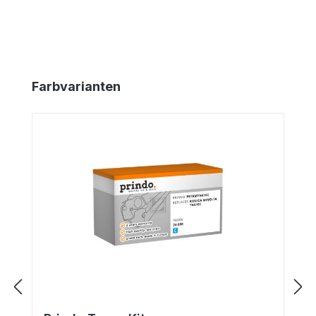
Produktgalerie überspringen
Farbvarianten