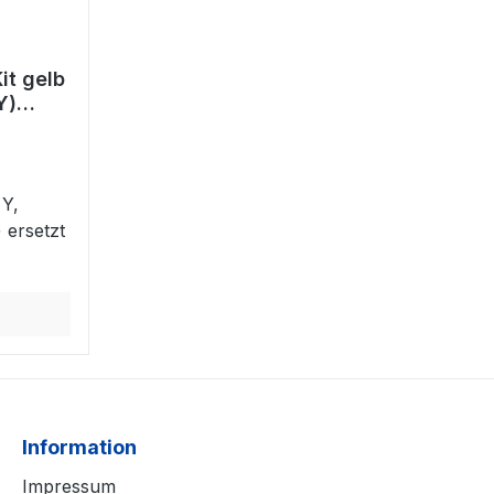
it gelb
Y)
0Y
 Y,
ersetzt
Information
Impressum