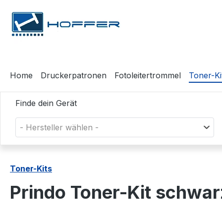
m Hauptinhalt springen
Zur Suche springen
Zur Hauptnavigation springen
Home
Druckerpatronen
Fotoleitertrommel
Toner-Ki
Finde dein Gerät
- Hersteller wählen -
Toner-Kits
Prindo Toner-Kit schwa