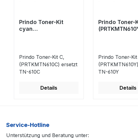
Prindo Toner-Kit
Prindo Toner-K
cyan
(PRTKMTN610
(PRTKMTN610C)
ersetzt TN-61
ersetzt TN-610C
Prindo Toner-Kit C,
Prindo Toner-Kit
(PRTKMTN610C) ersetzt
(PRTKMTN610Y) 
TN-610C
TN-610Y
Details
Details
Service-Hotline
Unterstützung und Beratung unter: