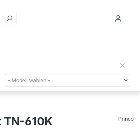
- Modell wählen -
t TN-610K
Prindo