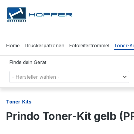
m Hauptinhalt springen
Zur Suche springen
Zur Hauptnavigation springen
Home
Druckerpatronen
Fotoleitertrommel
Toner-Ki
Finde dein Gerät
- Hersteller wählen -
Toner-Kits
Prindo Toner-Kit gelb 