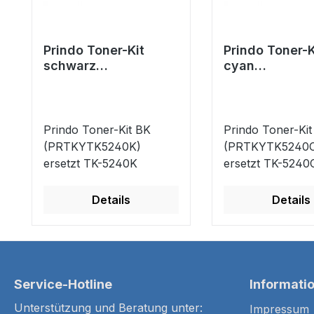
Prindo Toner-Kit
Prindo Toner-K
schwarz
cyan
(PRTKYTK5240K)
(PRTKYTK524
ersetzt TK-5240K
ersetzt TK-52
Prindo Toner-Kit BK
Prindo Toner-Kit
(PRTKYTK5240K)
(PRTKYTK5240C
ersetzt TK-5240K
ersetzt TK-5240
Details
Details
Service-Hotline
Informati
Unterstützung und Beratung unter:
Impressum