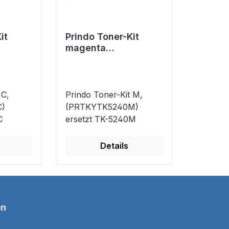
it
Prindo Toner-Kit
magenta
0C)
(PRTKYTK5240M)
40C
ersetzt TK-5240M
 C,
Prindo Toner-Kit M,
)
(PRTKYTK5240M)
C
ersetzt TK-5240M
Details
on