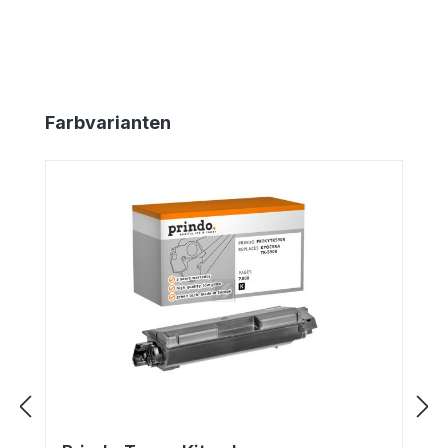
Produktgalerie überspringen
Farbvarianten