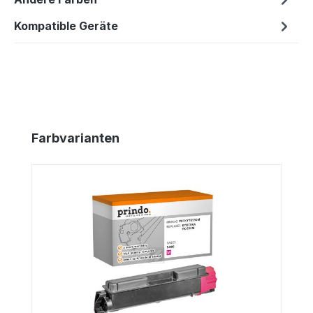
Kompatible Geräte
Produktgalerie überspringen
Farbvarianten