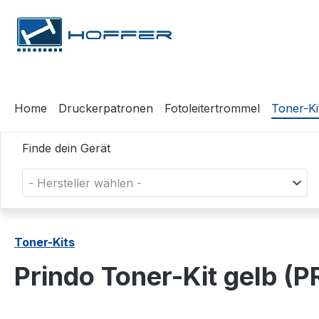
m Hauptinhalt springen
Zur Suche springen
Zur Hauptnavigation springen
Home
Druckerpatronen
Fotoleitertrommel
Toner-Ki
Finde dein Gerät
- Hersteller wählen -
Toner-Kits
Prindo Toner-Kit gelb