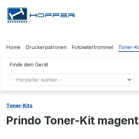
m Hauptinhalt springen
Zur Suche springen
Zur Hauptnavigation springen
Home
Druckerpatronen
Fotoleitertrommel
Toner-Ki
Finde dein Gerät
- Hersteller wählen -
Toner-Kits
Prindo Toner-Kit mage