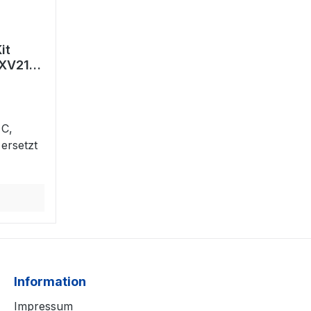
it
XV21C)
21C
 C,
ersetzt
Information
Impressum