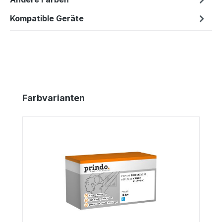
Kompatible Geräte
Produktgalerie überspringen
Farbvarianten