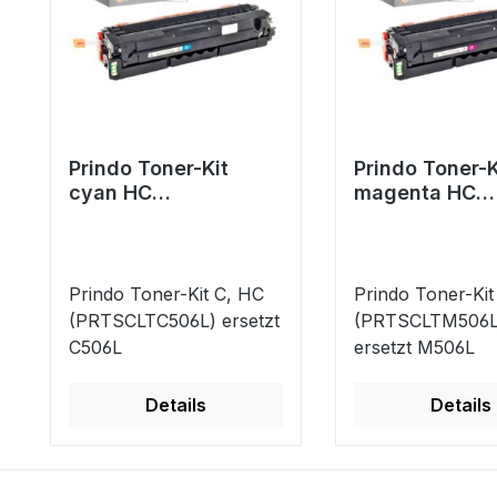
Prindo Toner-Kit
Prindo Toner-K
cyan HC
magenta HC
(PRTSCLTC506L)
(PRTSCLTM50
ersetzt C506L
ersetzt M506L
Prindo Toner-Kit C, HC
Prindo Toner-Ki
(PRTSCLTC506L) ersetzt
(PRTSCLTM506L
C506L
ersetzt M506L
Details
Details