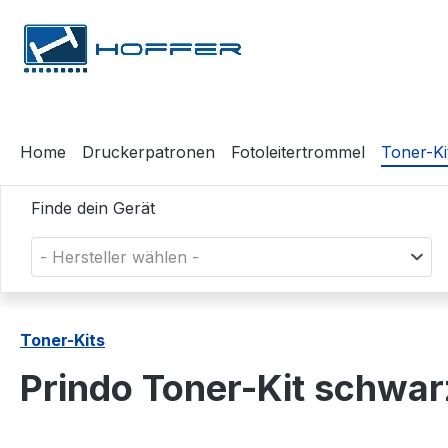
m Hauptinhalt springen
Zur Suche springen
Zur Hauptnavigation springen
Home
Druckerpatronen
Fotoleitertrommel
Toner-Ki
Finde dein Gerät
- Hersteller wählen -
Toner-Kits
Prindo Toner-Kit schwa