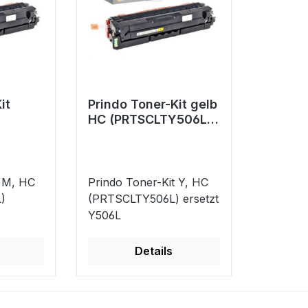
it
Prindo Toner-Kit gelb
HC (PRTSCLTY506L)
6L)
ersetzt Y506L
t M, HC
Prindo Toner-Kit Y, HC
)
(PRTSCLTY506L) ersetzt
Y506L
Details