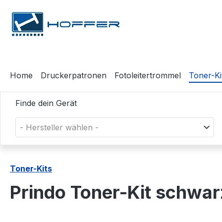
m Hauptinhalt springen
Zur Suche springen
Zur Hauptnavigation springen
Home
Druckerpatronen
Fotoleitertrommel
Toner-Ki
Finde dein Gerät
- Hersteller wählen -
Toner-Kits
Prindo Toner-Kit schwa