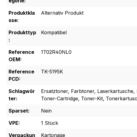
egorie:
Produktkla
Alternativ Produkt
sse:
Produkttyp
Kompatibel
:
Reference
1T02R40NL0
OEM:
Reference
TK-5195K
PCD:
Schlagwör
Ersatztoner, Farbtoner, Laserkartusche, 
ter:
Toner-Cartridge, Toner-Kit, Tonerkartus
Sparset:
Nein
VPE:
1 Stück
Verpackun
Kartonage