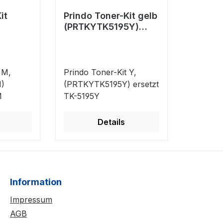
it
Prindo Toner-Kit gelb
(PRTKYTK5195Y)
5M)
ersetzt TK-5195Y
95M
 M,
Prindo Toner-Kit Y,
)
(PRTKYTK5195Y) ersetzt
M
TK-5195Y
Details
Information
Impressum
AGB