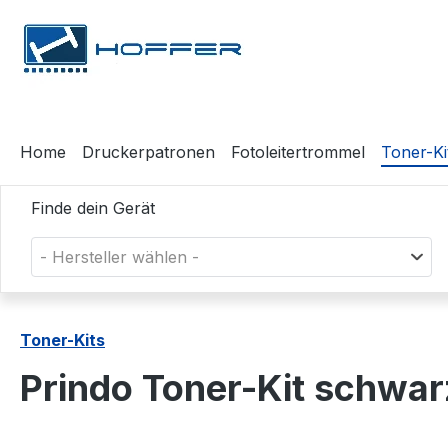
m Hauptinhalt springen
Zur Suche springen
Zur Hauptnavigation springen
Home
Druckerpatronen
Fotoleitertrommel
Toner-Ki
Finde dein Gerät
- Hersteller wählen -
Toner-Kits
Prindo Toner-Kit schwa