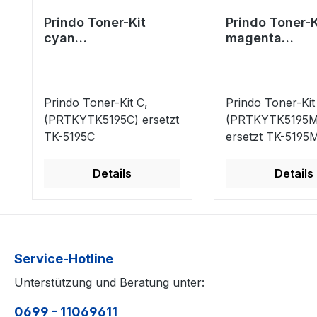
Prindo Toner-Kit
Prindo Toner-K
cyan
magenta
(PRTKYTK5195C)
(PRTKYTK519
ersetzt TK-5195C
ersetzt TK-51
Prindo Toner-Kit C,
Prindo Toner-Kit
(PRTKYTK5195C) ersetzt
(PRTKYTK5195M
TK-5195C
ersetzt TK-5195
Details
Details
Service-Hotline
Unterstützung und Beratung unter:
0699 - 11069611