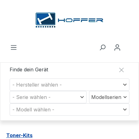
Zum Hauptinhalt springen
Finde dein Gerät
- Hersteller wählen -
- Serie wählen -
Modellserien
- Modell wählen -
Toner-Kits