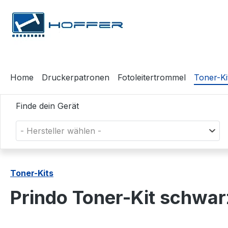
m Hauptinhalt springen
Zur Suche springen
Zur Hauptnavigation springen
Home
Druckerpatronen
Fotoleitertrommel
Toner-Ki
Finde dein Gerät
- Hersteller wählen -
Toner-Kits
Prindo Toner-Kit schw