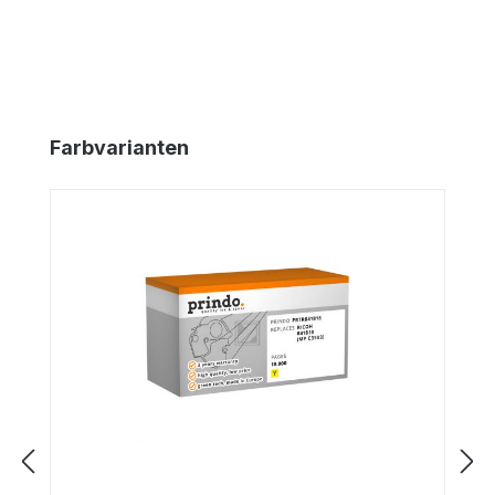
Produktgalerie überspringen
Farbvarianten