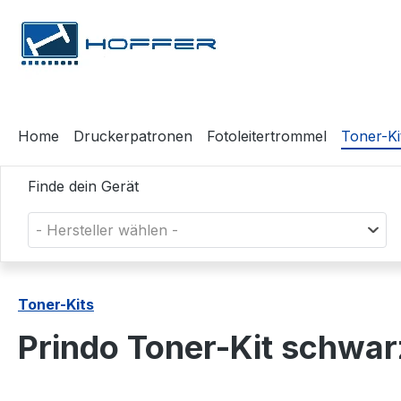
m Hauptinhalt springen
Zur Suche springen
Zur Hauptnavigation springen
Home
Druckerpatronen
Fotoleitertrommel
Toner-Ki
Finde dein Gerät
- Hersteller wählen -
Toner-Kits
Prindo Toner-Kit schwa