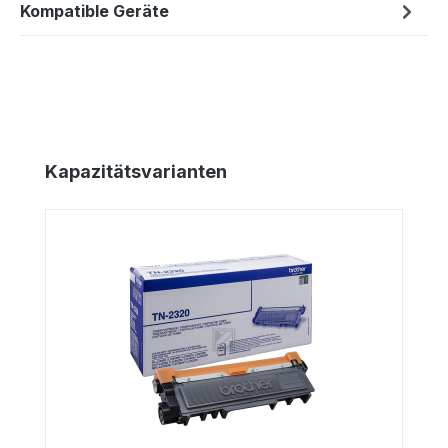
Kompatible Geräte
Produktgalerie überspringen
Kapazitätsvarianten