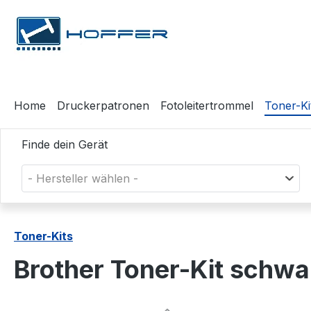
m Hauptinhalt springen
Zur Suche springen
Zur Hauptnavigation springen
Home
Druckerpatronen
Fotoleitertrommel
Toner-Ki
Finde dein Gerät
- Hersteller wählen -
Toner-Kits
Brother Toner-Kit schw