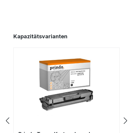
Produktgalerie überspringen
Kapazitätsvarianten