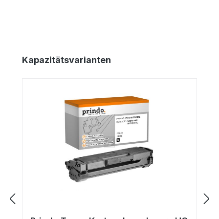
Produktgalerie überspringen
Kapazitätsvarianten