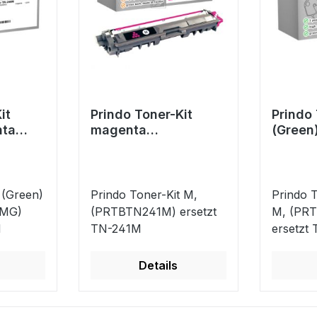
it
Prindo Toner-Kit
Prindo 
nta
magenta
(Green
G)
(PRTBTN241M)
(PRTB
42M
ersetzt TN-241M
ersetz
 (Green)
Prindo Toner-Kit M,
Prindo T
2MG)
(PRTBTN241M) ersetzt
M, (PR
M
TN-241M
ersetzt
Details