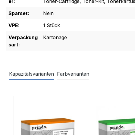
er:
Toner-Cartridge, Toner-Kit, Tonerkartu
Sparset:
Nein
VPE:
1 Stück
Verpackung
Kartonage
sart:
Kapazitätsvarianten
Farbvarianten
Produktgalerie überspringen