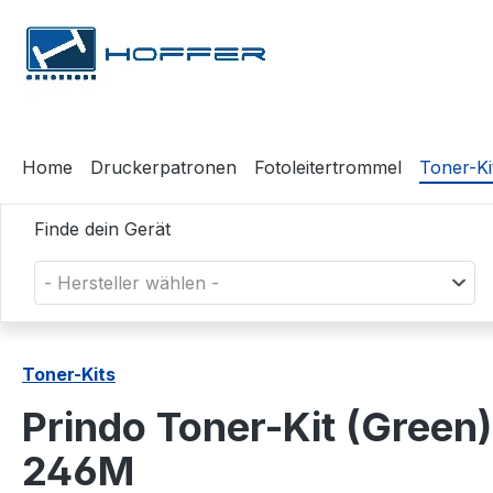
m Hauptinhalt springen
Zur Suche springen
Zur Hauptnavigation springen
Home
Druckerpatronen
Fotoleitertrommel
Toner-Ki
Finde dein Gerät
- Hersteller wählen -
Toner-Kits
Prindo Toner-Kit (Gree
246M