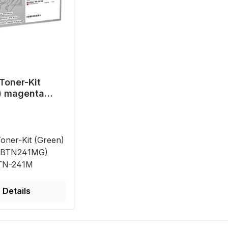
Toner-Kit
) magenta
TN241MG)
t TN-241M
oner-Kit (Green)
TBTN241MG)
 TN-241M
Details