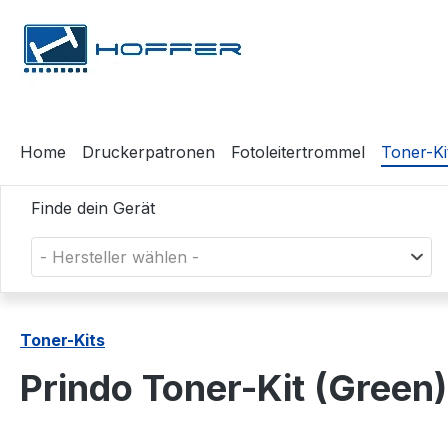
m Hauptinhalt springen
Zur Suche springen
Zur Hauptnavigation springen
Home
Druckerpatronen
Fotoleitertrommel
Toner-Ki
Finde dein Gerät
- Hersteller wählen -
Toner-Kits
Prindo Toner-Kit (Gree