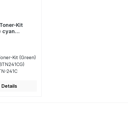
Toner-Kit
) cyan
TN241CG)
t TN-241C
oner-Kit (Green)
TBTN241CG)
 TN-241C
Details