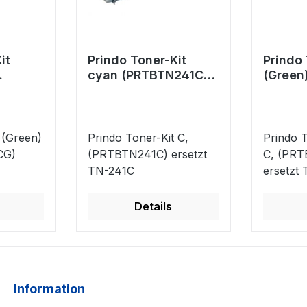
it
Prindo Toner-Kit
Prindo 
cyan (PRTBTN241C)
(Green
G)
ersetzt TN-241C
(PRTB
2C
ersetz
 (Green)
Prindo Toner-Kit C,
Prindo T
CG)
(PRTBTN241C) ersetzt
C, (PR
TN-241C
ersetzt
Details
Information