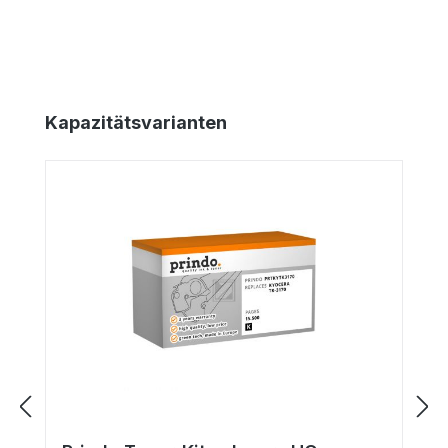
Produktgalerie überspringen
Kapazitätsvarianten