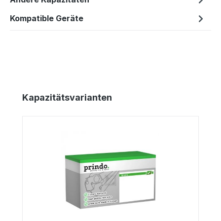
Kompatible Geräte
Produktgalerie überspringen
Kapazitätsvarianten