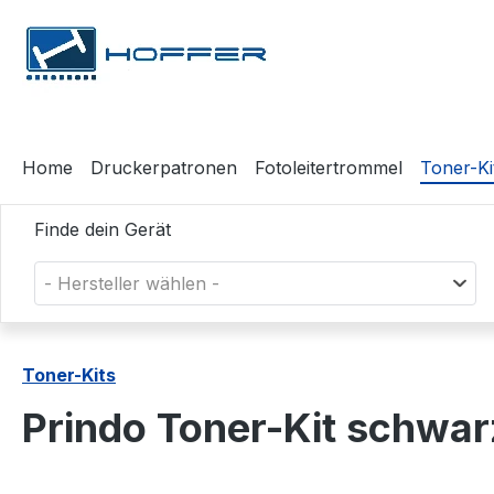
m Hauptinhalt springen
Zur Suche springen
Zur Hauptnavigation springen
Home
Druckerpatronen
Fotoleitertrommel
Toner-Ki
Finde dein Gerät
- Hersteller wählen -
Toner-Kits
Prindo Toner-Kit schwa