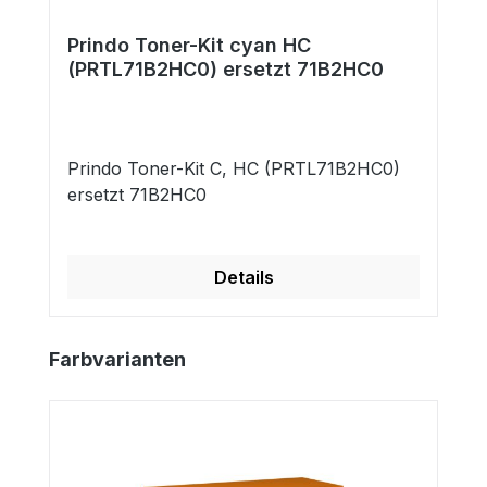
Prindo Toner-Kit cyan HC
(PRTL71B2HC0) ersetzt 71B2HC0
Prindo Toner-Kit C, HC (PRTL71B2HC0)
ersetzt 71B2HC0
Details
Produktgalerie überspringen
Farbvarianten