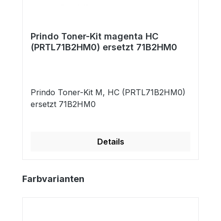
Prindo Toner-Kit magenta HC
(PRTL71B2HM0) ersetzt 71B2HM0
Prindo Toner-Kit M, HC (PRTL71B2HM0)
ersetzt 71B2HM0
Details
Produktgalerie überspringen
Farbvarianten