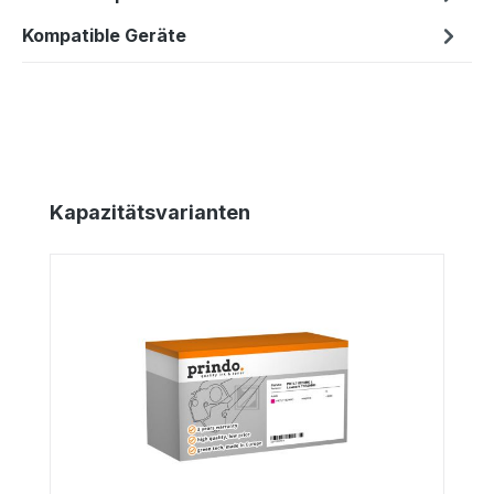
Kompatible Geräte
Produktgalerie überspringen
Kapazitätsvarianten