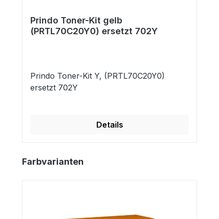
Prindo Toner-Kit gelb
(PRTL70C20Y0) ersetzt 702Y
Prindo Toner-Kit Y, (PRTL70C20Y0)
ersetzt 702Y
Details
Produktgalerie überspringen
Farbvarianten