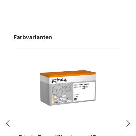
Produktgalerie überspringen
Farbvarianten