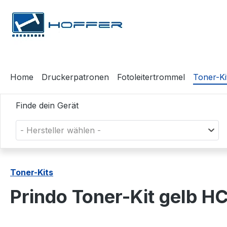
m Hauptinhalt springen
Zur Suche springen
Zur Hauptnavigation springen
Home
Druckerpatronen
Fotoleitertrommel
Toner-Ki
Finde dein Gerät
- Hersteller wählen -
Toner-Kits
Prindo Toner-Kit gelb 