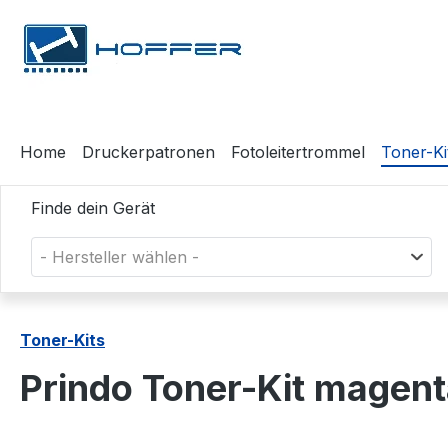
m Hauptinhalt springen
Zur Suche springen
Zur Hauptnavigation springen
Home
Druckerpatronen
Fotoleitertrommel
Toner-Ki
Finde dein Gerät
- Hersteller wählen -
Toner-Kits
Prindo Toner-Kit mage