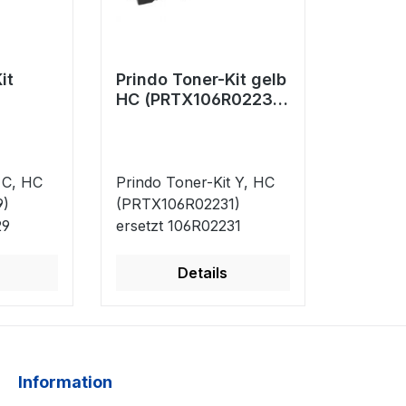
it
Prindo Toner-Kit gelb
HC (PRTX106R02231)
29)
ersetzt 106R02231
2229
 C, HC
Prindo Toner-Kit Y, HC
9)
(PRTX106R02231)
29
ersetzt 106R02231
Details
Information