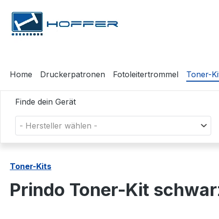
m Hauptinhalt springen
Zur Suche springen
Zur Hauptnavigation springen
Home
Druckerpatronen
Fotoleitertrommel
Toner-Ki
Finde dein Gerät
- Hersteller wählen -
Toner-Kits
Prindo Toner-Kit schw