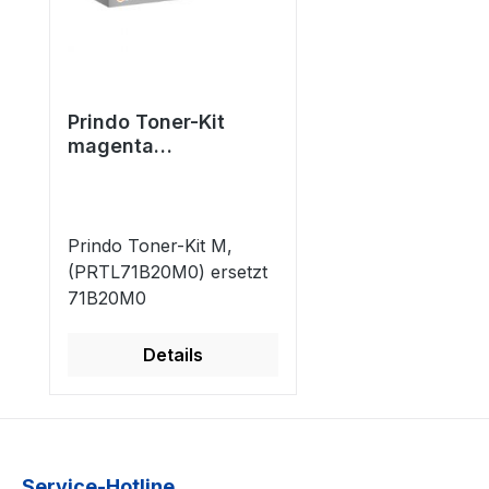
Prindo Toner-Kit
magenta
(PRTL71B20M0)
ersetzt 71B20M0
Prindo Toner-Kit M,
(PRTL71B20M0) ersetzt
71B20M0
Details
Service-Hotline