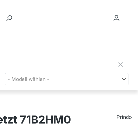
- Modell wählen -
etzt 71B2HM0
Prindo