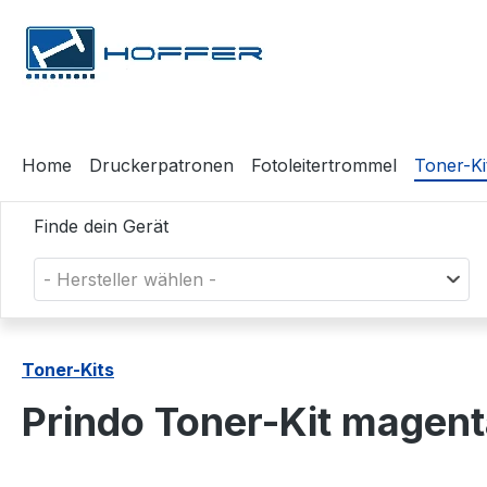
m Hauptinhalt springen
Zur Suche springen
Zur Hauptnavigation springen
Home
Druckerpatronen
Fotoleitertrommel
Toner-Ki
Finde dein Gerät
- Hersteller wählen -
Toner-Kits
Prindo Toner-Kit magen