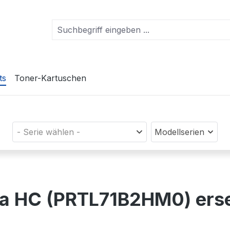
ts
Toner-Kartuschen
- Serie wählen -
Modellserien
ta HC (PRTL71B2HM0) ers